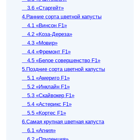
3.6 «Старгейт»
4.Ранние сорта цветной капусты
4.1 «Винсон F1»
4.2 «Коза-Дереза»
4.3 «Мовир»
4.4 «Фремонт F1»
4.5 «Белое совершенство F1»
5.Поздние сорта цветной капусты
5.1 «Америго F1»
5.2 «Инклайн F1»
5.3 «Скайвокер F1»
5.4 «Астерикс F1»
5.5 «Кортес F1»
6.Самая крупная цветная капуста
6.1 «Агния»
6.2 «Пруденция»