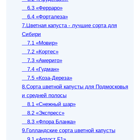
6.3 «Ферраро»
6.4 «Форталеза»
7.Цветная капуста - лучшие сорта для
Сибири
7.1 «Мовир»
7.2 «Кортес»
7.3 «Америго»
7.4 «Гудман»
7.5 «Коза-Дереза»
8.Сорта цветной капусты для Подмосковья
и средней полосы
8.1 «Снежный шар»
8.2 «Экспресс»
8.3 «Флора Бланка»
9.Голландские сорта цветной капусты
9.1 «Артост F1»