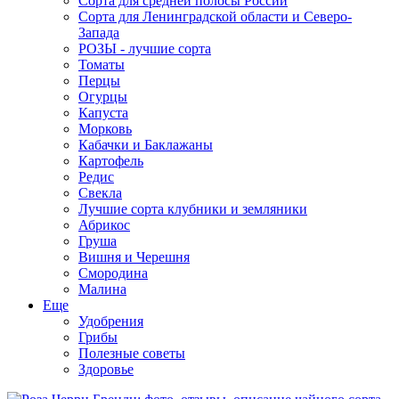
Сорта для средней полосы России
Сорта для Ленинградской области и Северо-
Запада
РОЗЫ - лучшие сорта
Томаты
Перцы
Огурцы
Капуста
Морковь
Кабачки и Баклажаны
Картофель
Редис
Свекла
Лучшие сорта клубники и земляники
Абрикос
Груша
Вишня и Черешня
Смородина
Малина
Еще
Удобрения
Грибы
Полезные советы
Здоровье