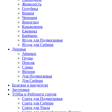
Жимолость
Голубика
Вишня
Черешня
Виноград
Крыжовник
Ежевика
Барбарис
Ягода для Подмосковья
Ягода для Сибири
Деревья
Абрикос
Груша
Персик
Слива
Яблоня
Для Подмосковья
Для Сибири
Болезни и вредители
Заготовки
ТОПы и Рейтинги сортов
Сорта для Подмосковья
Сорта для Сибири
Сорта для Урала