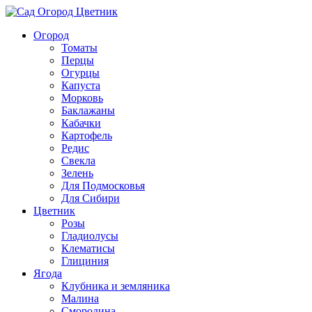
Огород
Томаты
Перцы
Огурцы
Капуста
Морковь
Баклажаны
Кабачки
Картофель
Редис
Свекла
Зелень
Для Подмосковья
Для Сибири
Цветник
Розы
Гладиолусы
Клематисы
Глициния
Ягода
Клубника и земляника
Малина
Смородина