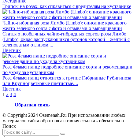
Трипсы на розах: как справиться с вредителям на кустарнике
Чайно-гибридная роза Лимбо (Limbo): описание красивого
желто-зеленого сорта с фото и отзывами о выращивании
Статья о необычных чайно-гибридных сортов розы Лимбо
(Limbo), окрас распускающихся бутонов которой – желтый с
зеленоватым отливом....
Цветник
Роза Фламентанц: подробное описание сорта и рекомендации
по уходу за кустарником
Роза Фламентанц относится к группе Гибридные Рубигиноза
или Крупноцветковые плетистые....
Цветник
1
2
3
4
Обратная связь
© Copyright 2024 Osemenah.Ru При использовании любых
материалов сайта обратная активная ссылка - обязательна.
Поиск