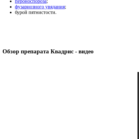
пероноспороза
;
фузариозного увядания
;
бурой пятнистости.
Обзор препарата Квадрис - видео