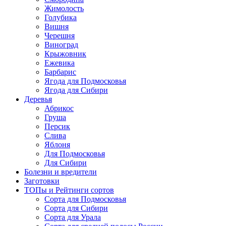
Жимолость
Голубика
Вишня
Черешня
Виноград
Крыжовник
Ежевика
Барбарис
Ягода для Подмосковья
Ягода для Сибири
Деревья
Абрикос
Груша
Персик
Слива
Яблоня
Для Подмосковья
Для Сибири
Болезни и вредители
Заготовки
ТОПы и Рейтинги сортов
Сорта для Подмосковья
Сорта для Сибири
Сорта для Урала