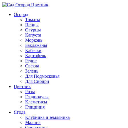
Огород
Томаты
Перцы
Огурцы
Капуста
Морковь
Баклажаны
Кабачки
Картофель
Редис
Свекла
Зелень
Для Подмосковья
Для Сибири
Цветник
Розы
Гладиолусы
Клематисы
Глициния
Ягода
Клубника и земляника
Малина
Смородина