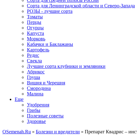
Сорта для средней полосы России
Сорта для Ленинградской области и Северо-Запада
РОЗЫ - лучшие сорта
Томаты
Перцы
Огурцы
Капуста
Морковь
Кабачки и Баклажаны
Картофель
Редис
Свекла
Лучшие сорта клубники и земляники
Абрикос
Груша
Вишня и Черешня
Смородина
Малина
Еще
Удобрения
Грибы
Полезные советы
Здоровье
OSemenah.Ru
»
Болезни и вредители
» Препарат Квадрис – инс