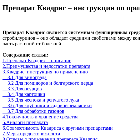
Препарат Квадрис – инструкция по пр
Препарат Квадрис является системным фунгицидным средст
стробилуринов – оно обладает средними свойствами между ко
часть растений от болезней.
Содержание статьи:
1.Препарат Квадрис – описание
2.Преимущества и недостатки препарата
3.Квадрис: инструкция по применению
3.1 Для винограда
3.2 Для помидоров и болгарского перца
3.3 Для огурцов
3.4 Для картошки
3.5 Для чеснока и репчатого лука
3.6 Для клубники и садовой земляники
3.7 Для обработки газонов
4.Токсичность и хранение средства
5.Аналоги препарата
6.Совместимость Квадриса с другими препаратами
7.Меры предосторожности
8.Отзывы о применении препарата Квадрис