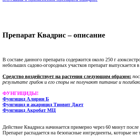
Препарат Квадрис – описание
В составе данного препарата содержится около 250 г азоксистр
небольших садово-огородных участков препарат выпускается в а
Средство воздействует на растения следующим образом:
пос
результате грибок и его споры не получают питание и погиба
ФУНГИЦИДЫ!
Фунгицид Алирин Б
Фунгицид и акарицид Тиовит Джет
Фунгицид Акробат МЦ
Действие Квадриса начинается примерно через 60 минут после 
Препарат распадается на безопасные ингредиенты, которые не 