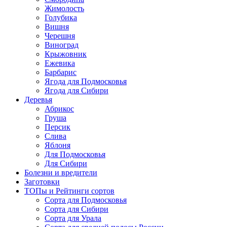
Жимолость
Голубика
Вишня
Черешня
Виноград
Крыжовник
Ежевика
Барбарис
Ягода для Подмосковья
Ягода для Сибири
Деревья
Абрикос
Груша
Персик
Слива
Яблоня
Для Подмосковья
Для Сибири
Болезни и вредители
Заготовки
ТОПы и Рейтинги сортов
Сорта для Подмосковья
Сорта для Сибири
Сорта для Урала