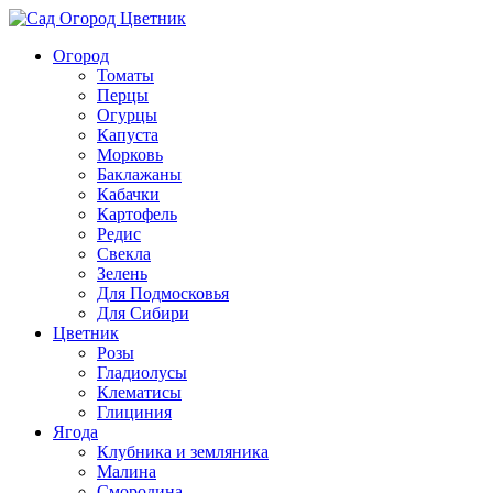
Огород
Томаты
Перцы
Огурцы
Капуста
Морковь
Баклажаны
Кабачки
Картофель
Редис
Свекла
Зелень
Для Подмосковья
Для Сибири
Цветник
Розы
Гладиолусы
Клематисы
Глициния
Ягода
Клубника и земляника
Малина
Смородина