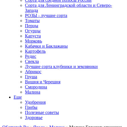
Сорта для средней полосы России
Сорта для Ленинградской области и Северо-
Запада
РОЗЫ - лучшие сорта
Томаты
Перцы
Огурцы
Капуста
Морковь
Кабачки и Баклажаны
Картофель
Редис
Свекла
Лучшие сорта клубники и земляники
Абрикос
Груша
Вишня и Черешня
Смородина
Малина
Еще
Удобрения
Грибы
Полезные советы
Здоровье