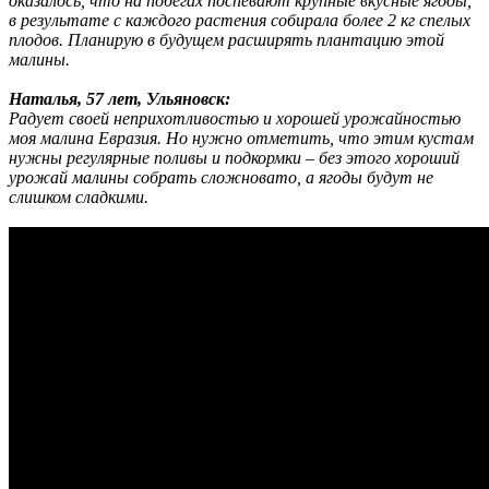
оказалось, что на побегах поспевают крупные вкусные ягоды,
в результате с каждого растения собирала более 2 кг спелых
плодов. Планирую в будущем расширять плантацию этой
малины.
Наталья, 57 лет, Ульяновск:
Радует своей неприхотливостью и хорошей урожайностью
моя малина Евразия. Но нужно отметить, что этим кустам
нужны регулярные поливы и подкормки – без этого хороший
урожай малины собрать сложновато, а ягоды будут не
слишком сладкими.