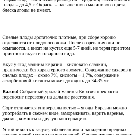
плода – до 4,5 г. Окраска – насыщенного малинового цвета,
блеска ягоды не имеют.
Спелые плоды достаточно плотные, при сборе хорошо
отделяются от плодового ложа. После созревания они не
осыпаются, а висят на кустах еще 5-7 дней, не теряя при этом
приятного вкуса и товарного вида.
Вкус у ягод малины Евразия – кисловато-сладкий,
практически без характерного аромата. Содержание сахаров в
спелых плодах – около 7%, кислоты – 1,7%, содержание
аскорбиновой кислоты может доходить до 34-35 мг.
Важно!
Собранный урожай малины Евразия прекрасно
переносит перевозку на дальние расстояния.
Сорт отличается универсальностью – ягоды Евразии можно
употреблять в свежем виде, замораживать, варить варенье,
джемы, компоты и другую консервацию.
Устойчивость к засухе, заболеваниям и нападению вредных
жучков у этой малины выше средней. Однако изредка кустики