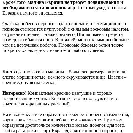
Кроме того,
малина Евразия не требует подвязывания и
необходимости установки шпалер
. Поэтому уход за сортом
Евразия намного упрощается.
Окраска побегов первого года к окончанию вегетационного
периода становится пурпурной с сильным восковым налетом,
опушение стеблей – ниже среднего. Шипы имеют средний
размер, отгибаются вниз. В нижней части их намного больше,
чем на верхушках побегов. Плодовые боковые ветки также
покрыты характерным налетом и слабо опушены.
Листва данного сорта малины – большого размера, листочки
слегка морщинистые, немного скручиваются вниз. Цветки –
средние, опушены слегка.
Интересно!
Компактные красиво цветущие и хорошо
плодоносящие кустики Евразии часто используются и в
качестве декоративных растений.
На каждом кустике образуется не менее 5 побегов замещения,
корни также отрастают в небольшом количестве. При этом
образуется достаточное количество новых побегов для того,
чтобы размножить сорт Евразия, а вот с лишней порослью