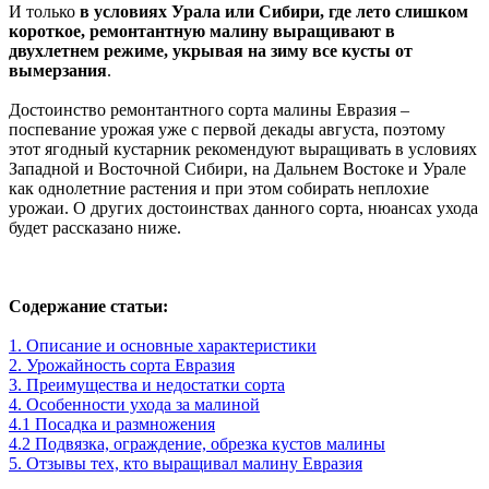
И только
в условиях Урала или Сибири, где лето слишком
короткое, ремонтантную малину выращивают в
двухлетнем режиме, укрывая на зиму все кусты от
вымерзания
.
Достоинство ремонтантного сорта малины Евразия –
поспевание урожая уже с первой декады августа, поэтому
этот ягодный кустарник рекомендуют выращивать в условиях
Западной и Восточной Сибири, на Дальнем Востоке и Урале
как однолетние растения и при этом собирать неплохие
урожаи. О других достоинствах данного сорта, нюансах ухода
будет рассказано ниже.
Содержание статьи:
1. Описание и основные характеристики
2. Урожайность сорта Евразия
3. Преимущества и недостатки сорта
4. Особенности ухода за малиной
4.1 Посадка и размножения
4.2 Подвязка, ограждение, обрезка кустов малины
5. Отзывы тех, кто выращивал малину Евразия