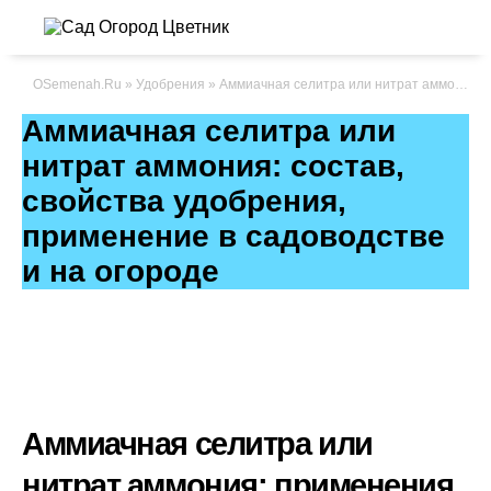
OSemenah.Ru
»
Удобрения
» Аммиачная селитра или нитрат аммония: состав, свойства удобрения, применение в садоводстве и на огороде
Аммиачная селитра или
нитрат аммония: состав,
свойства удобрения,
применение в садоводстве
и на огороде
Аммиачная селитра или
нитрат аммония: применения