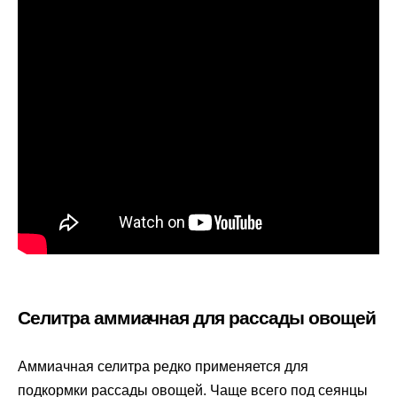
Селитра аммиачная для рассады овощей
Аммиачная селитра редко применяется для
подкормки рассады овощей. Чаще всего под сеянцы