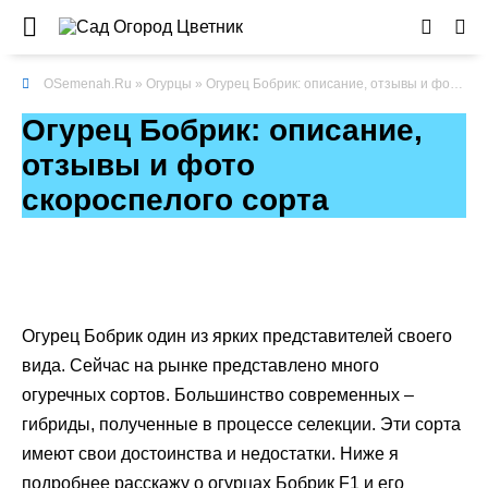
OSemenah.Ru
»
Огурцы
» Огурец Бобрик: описание, отзывы и фото скороспелого сорта
Огурец Бобрик: описание,
отзывы и фото
скороспелого сорта
Огурец Бобрик один из ярких представителей своего
вида. Сейчас на рынке представлено много
огуречных сортов. Большинство современных –
гибриды, полученные в процессе селекции. Эти сорта
имеют свои достоинства и недостатки. Ниже я
подробнее расскажу о огурцах Бобрик F1 и его