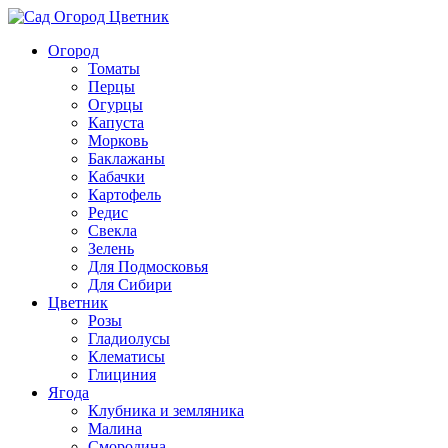
Огород
Томаты
Перцы
Огурцы
Капуста
Морковь
Баклажаны
Кабачки
Картофель
Редис
Свекла
Зелень
Для Подмосковья
Для Сибири
Цветник
Розы
Гладиолусы
Клематисы
Глициния
Ягода
Клубника и земляника
Малина
Смородина