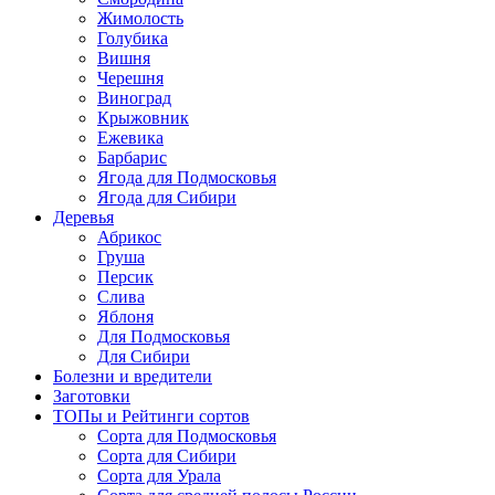
Жимолость
Голубика
Вишня
Черешня
Виноград
Крыжовник
Ежевика
Барбарис
Ягода для Подмосковья
Ягода для Сибири
Деревья
Абрикос
Груша
Персик
Слива
Яблоня
Для Подмосковья
Для Сибири
Болезни и вредители
Заготовки
ТОПы и Рейтинги сортов
Сорта для Подмосковья
Сорта для Сибири
Сорта для Урала