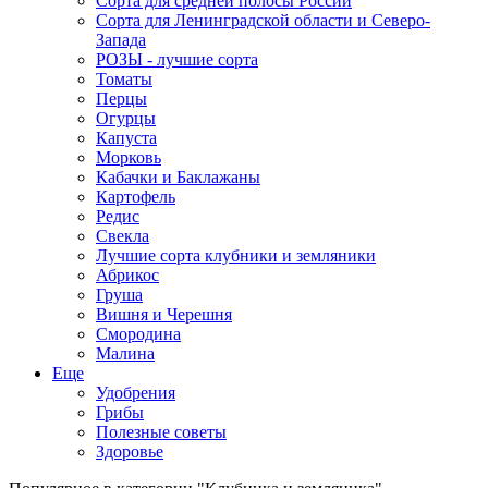
Сорта для средней полосы России
Сорта для Ленинградской области и Северо-
Запада
РОЗЫ - лучшие сорта
Томаты
Перцы
Огурцы
Капуста
Морковь
Кабачки и Баклажаны
Картофель
Редис
Свекла
Лучшие сорта клубники и земляники
Абрикос
Груша
Вишня и Черешня
Смородина
Малина
Еще
Удобрения
Грибы
Полезные советы
Здоровье