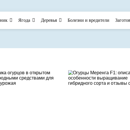
тник
Ягода
Деревья
Болезни и вредители
Загото