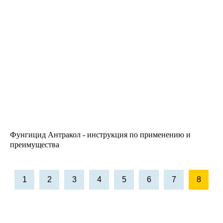
Фунгицид Антракол - инструкция по применению и
преимущества
1
2
3
4
5
6
7
8